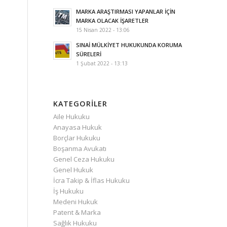
MARKA ARAŞTIRMASI YAPANLAR İÇİN
MARKA OLACAK İŞARETLER
15 Nisan 2022 - 13:06
SINAİ MÜLKİYET HUKUKUNDA KORUMA
SÜRELERİ
1 Şubat 2022 - 13:13
KATEGORILER
Aile Hukuku
Anayasa Hukuk
Borçlar Hukuku
Boşanma Avukatı
Genel Ceza Hukuku
Genel Hukuk
İcra Takip & İflas Hukuku
İş Hukuku
Medeni Hukuk
Patent & Marka
Sağlık Hukuku