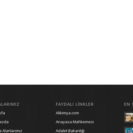
ALARIMIZ
FAYDALI LINKLER
EN 
yfa
Alikimya.com
mızda
Anayasa Mahkemesi
a Alanlarımız
Adalet Bakanlığı