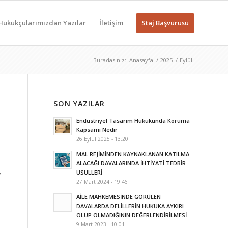
Hukukçularımızdan Yazılar
İletişim
Staj Başvurusu
Buradasınız:
Anasayfa
/
2025
/
Eylül
SON YAZILAR
Endüstriyel Tasarım Hukukunda Koruma
Kapsamı Nedir
26 Eylül 2025 - 13:20
MAL REJİMİNDEN KAYNAKLANAN KATILMA
ALACAĞI DAVALARINDA İHTİYATİ TEDBİR
USULLERİ
y
27 Mart 2024 - 19:46
AİLE MAHKEMESİNDE GÖRÜLEN
DAVALARDA DELİLLERİN HUKUKA AYKIRI
OLUP OLMADIĞININ DEĞERLENDİRİLMESİ
9 Mart 2023 - 10:01