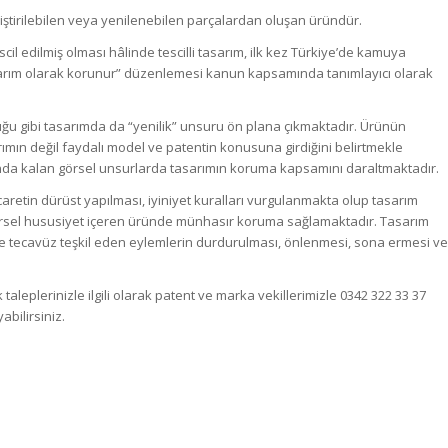
ğiştirilebilen veya yenilenebilen parçalardan oluşan üründür.
il edilmiş olması hâlinde tescilli tasarım, ilk kez Türkiye’de kamuya
asarım olarak korunur” düzenlemesi kanun kapsamında tanımlayıcı olarak
u gibi tasarımda da “yenilik” unsuru ön plana çıkmaktadır. Ürünün
rımın değil faydalı model ve patentin konusuna girdiğini belirtmekle
ında kalan görsel unsurlarda tasarımın koruma kapsamını daraltmaktadır.
caretin dürüst yapılması, iyiniyet kuralları vurgulanmakta olup tasarım
rsel hususiyet içeren üründe münhasır koruma sağlamaktadır. Tasarım
e tecavüz teşkil eden eylemlerin durdurulması, önlenmesi, sona ermesi ve
ek taleplerinizle ilgili olarak patent ve marka vekillerimizle 0342 322 33 37
abilirsiniz.