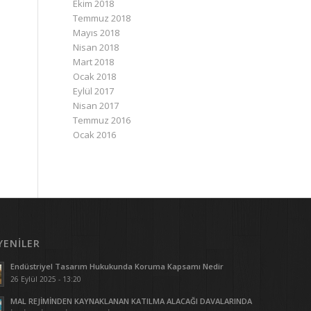
Ekim 2018
Temmuz 2018
Mayıs 2018
Nisan 2018
Mart 2018
Ocak 2018
Eylül 2017
Nisan 2017
Temmuz 2016
Ocak 2016
YENILER
Endüstriyel Tasarım Hukukunda Koruma Kapsamı Nedir
26 Eylül 2025 - 13:20
MAL REJİMİNDEN KAYNAKLANAN KATILMA ALACAĞI DAVALARINDA