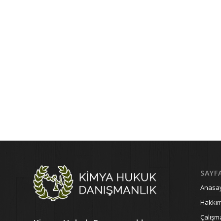
SAYF
Anasa
Hakkı
Çalışm