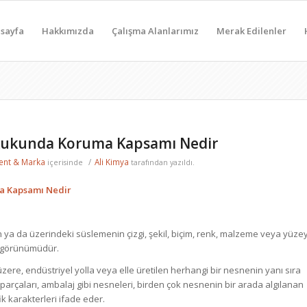
sayfa
Hakkımızda
Çalışma Alanlarımız
Merak Edilenler
kukunda Koruma Kapsamı Nedir
ent & Marka
/
Ali Kimya
içerisinde
tarafından yazıldı.
a Kapsamı Nedir
 ya da üzerindeki süslemenin çizgi, şekil, biçim, renk, malzeme veya yüze
n görünümüdür.
zere, endüstriyel yolla veya elle üretilen herhangi bir nesnenin yanı sıra
 parçaları, ambalaj gibi nesneleri, birden çok nesnenin bir arada algılanan
ik karakterleri ifade eder.