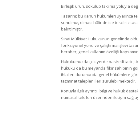
Birleşik ürün, sökülüp takılma yoluyla de
Tasarım; bu Kanun hükümleri uyarınca tesc
sunulmuş olması hâlinde ise tescilsiz t
belirtilmiştir.
Sınai Mülkiyet Hukukunun genelinde olduğ
fonksiyonel yönü ve çalıştırma işlevi tasa
beraber, genel kullanım özelliği kapsam
Hukukumuzda çok yerde basiretli tacir, ti
hukuku da bu meyanda fikir sahibinin gö
ihlalleri durumunda genel hükümlere gör
tazminat talepleri ileri sürülebilmektedir.
Konuyla ilgili ayrıntılı bilgi ve hukuk dest
numaralı telefon üzerinden iletişim sağlay